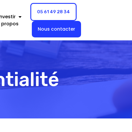
05 61 49 28 34
nvestir
 propos
Nous contacter
tialité